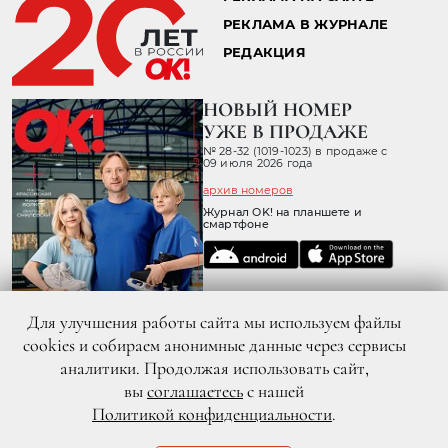
РЕКЛАМА В ЖУРНАЛЕ
РЕДАКЦИЯ
НОВЫЙ НОМЕР
УЖЕ В ПРОДАЖЕ
№ 28-32 (1019-1023) в продаже с
09 июля 2026 года
архив номеров
Журнал OK! на планшете и
смартфоне
Для улучшения работы сайта мы используем файлы
cookies и собираем анонимные данные через сервисы
аналитики. Продолжая использовать сайт,
вы
соглашаетесь
с нашей
Политикой конфиденциальности
.
© 2026 ООО «ХИТ ТВ» Все права защищены. 16+
Политика конфиденциальности