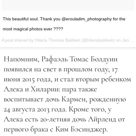
This beautiful soul. Thank you @erouladim_photography for the
most magical photos ever ????
A post shared by Hilaria Thomas Baldwin (@hilariabaldwin) on
Jan 15, 2016 at 4:26pm PST
Напомним, Рафаэль Томас Болдуин
появился на свет в прошлом году, 17
июня 2015 года, и стал вторым ребенком
Алека и Хиларии: пара также
воспитывает дочь Кармен, рожденную
24 августа 2013 года. Кроме того, у
Алека есть 20-летняя дочь Айрленд от
первого брака с Ким Бэсинджер.