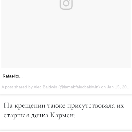
Rafaelito...
A post shared by Alec Baldwin (@iamabfalecbaldwin) on
Jan 15, 2016 at 7:51pm PST
На крещении также присутствовала их
старшая дочка Кармен: