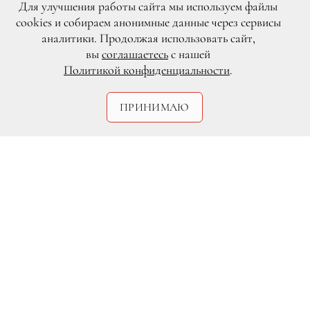
Для улучшения работы сайта мы используем файлы
cookies и собираем анонимные данные через сервисы
аналитики. Продолжая использовать сайт,
вы
соглашаетесь
с нашей
Политикой конфиденциальности
.
Legion-Media
ПРИНИМАЮ
Бейонсе планирует новый
кинематографический проект, который
вполне сможет претендовать на
«Оскар». Она снимет фильм о женщине
«с пышными формами», основанный на
реальных событиях.