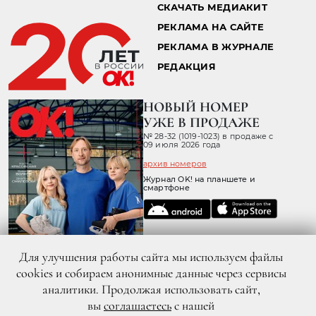
СКАЧАТЬ МЕДИАКИТ
РЕКЛАМА НА САЙТЕ
РЕКЛАМА В ЖУРНАЛЕ
РЕДАКЦИЯ
НОВЫЙ НОМЕР
УЖЕ В ПРОДАЖЕ
№ 28-32 (1019-1023) в продаже с
09 июля 2026 года
архив номеров
Журнал OK! на планшете и
смартфоне
Для улучшения работы сайта мы используем файлы
cookies и собираем анонимные данные через сервисы
аналитики. Продолжая использовать сайт,
вы
соглашаетесь
с нашей