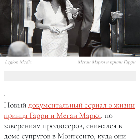
Legion Media
Меган Маркл и принц Гарри
.
Новый
документальный сериал о жизни
принца Гарри и Меган Маркл
, по
заверениям продюсеров, снимался в
доме супругов в Монтесито, куда они