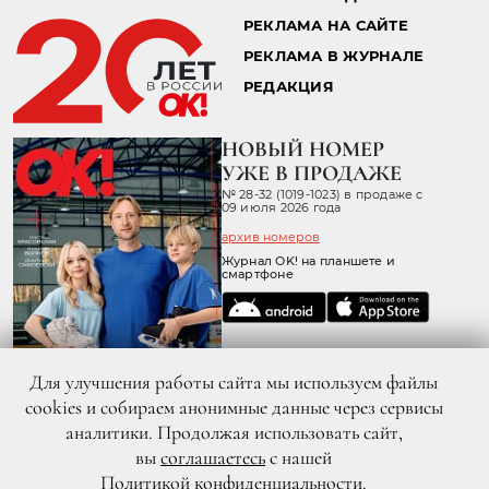
РЕКЛАМА НА САЙТЕ
РЕКЛАМА В ЖУРНАЛЕ
РЕДАКЦИЯ
НОВЫЙ НОМЕР
УЖЕ В ПРОДАЖЕ
№ 28-32 (1019-1023) в продаже с
09 июля 2026 года
архив номеров
Журнал OK! на планшете и
смартфоне
Для улучшения работы сайта мы используем файлы
cookies и собираем анонимные данные через сервисы
аналитики. Продолжая использовать сайт,
вы
соглашаетесь
с нашей
Политикой конфиденциальности
.
© 2026 ООО «ХИТ ТВ» Все права защищены. 16+