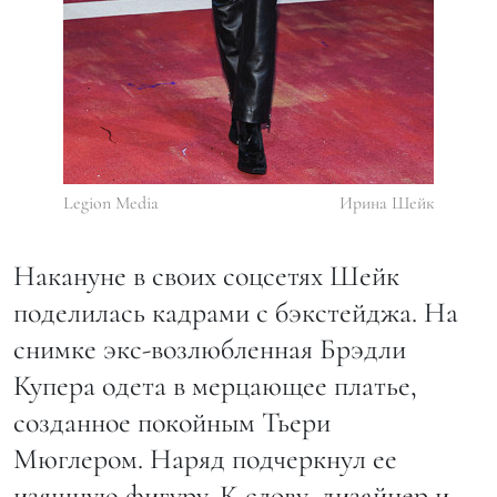
Legion Media
Ирина Шейк
Накануне в своих соцсетях Шейк
поделилась кадрами с бэкстейджа. На
снимке экс-возлюбленная Брэдли
Купера одета в мерцающее платье,
созданное покойным Тьери
Мюглером. Наряд подчеркнул ее
изящную фигуру. К слову, дизайнер и