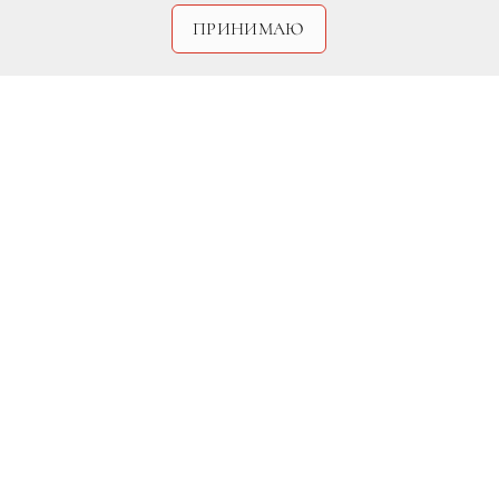
ПРИНИМАЮ
Legion-Media
Эмбер Херд
.
В июне завершилось судебное
разбирательство между Джони Деппом
и Эмбер Херд, которое длилось
несколько лет. Суд присяжных признал
актрису виновной в распространении
клеветы против бывшего супруга и