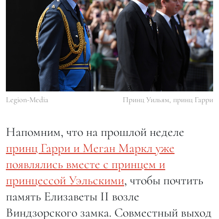
Legion-Media
Принц Уильям, принц Гарри
Напомним, что на прошлой неделе
принц Гарри и Меган Маркл уже
появлялись вместе с принцем и
принцессой Уэльскими
, чтобы почтить
память Елизаветы II возле
Виндзорского замка. Совместный выход