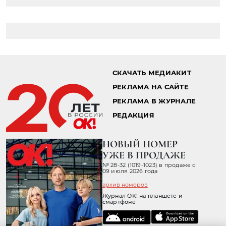
Главная страница
Звезды
Новости
14.09.2022 16:09
МНОГОСЛОВНЫЙ БЕН:
СВАДЕБНАЯ КЛЯТВА АФФЛЕКА
ЗАНЯЛА 12 СТРАНИЦ ТЕКСТА
«Даже хладнокровный робот ушел бы с этой
церемонии со словами: «Боже мой,
настоящая любовь существует!»