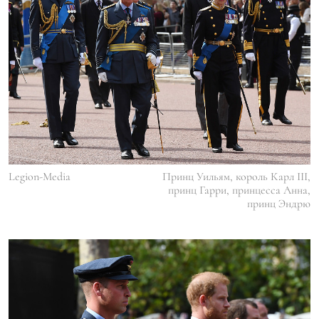
Legion-Media
Принц Уильям, король Карл III,
принц Гарри, принцесса Анна,
принц Эндрю