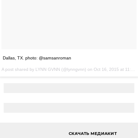
Dallas, TX. photo: @samsanroman
A post shared by LYNN GVNN (@lynngvnn) on
Oct 16, 2015 at 11:05pm PDT
СКАЧАТЬ МЕДИАКИТ