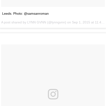
Leeds. Photo: @samsanroman
A post shared by LYNN GVNN (@lynngvnn) on
Sep 1, 2015 at 11:49am PDT