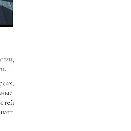
ании,
ru
.
рсах,
ьные
остей
икян