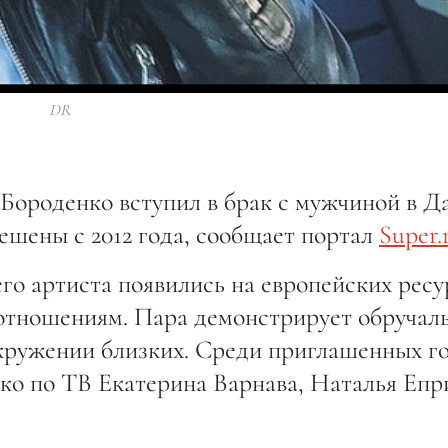
DR
ороденко вступил в брак с мужчиной в Д
ешены с 2012 года, сообщает портал
Super.
го артиста появились на европейских ресу
тношениям. Пара демонстрирует обручал
окружении близких. Среди приглашенных г
ко по ТВ Екатерина Варнава, Наталья Епр