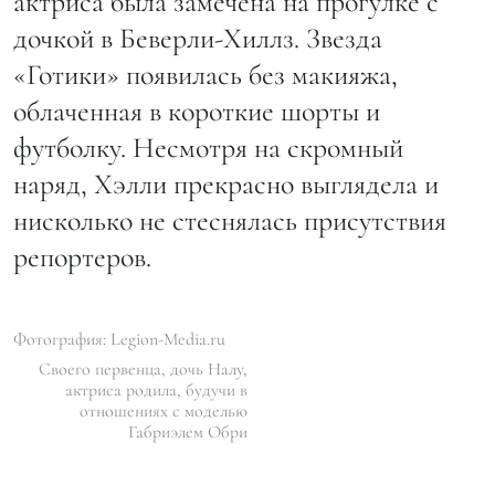
актриса была замечена на прогулке с
дочкой в Беверли-Хиллз. Звезда
«Готики» появилась без макияжа,
облаченная в короткие шорты и
футболку. Несмотря на скромный
наряд, Хэлли прекрасно выглядела и
нисколько не стеснялась присутствия
репортеров.
Фотография: Legion-Media.ru
Своего первенца, дочь Налу,
актриса родила, будучи в
отношениях с моделью
Габриэлем Обри