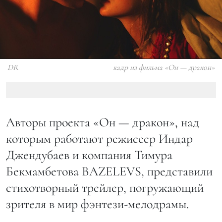
DR
кадр из фильма «Он — дракон»
Авторы проекта «Он — дракон», над
которым работают режиссер Индар
Джендубаев и компания Тимура
Бекмамбетова BAZELEVS, представили
стихотворный трейлер, погружающий
зрителя в мир фэнтези-мелодрамы.