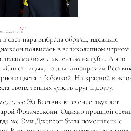
Эми Джексон
 в свет пара выбрала образы, идеально
жексон появилась в великолепном черном
сделав макияж с акцентом на губы. А что
а «Сплетницы», то для кинопремии Вестви
рного цвета с бабочкой. На красной ковро
ла своих теплых чувств друг к другу.
оделью Эд Вествик в течение двух лет
марой Франческони. Однако прошлой осен
огда же Эми Джексон была помолвлена с
у. В отношениях с ним у фотомодели род