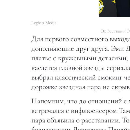
Legion-Media
Эд Вествик и 
Для первого совместного выхода
дополняющие друг друга. Эми Д
платье с кружевными деталями, 
касается главной звезды сериал
выбрал классический смокинг че
дорожке звездная пара не скрыва
Напомним, что до отношений с м
встречался с инфлюенсером Та
пара объявила о расставании. Т
бизнесменом Джорджем Панайот