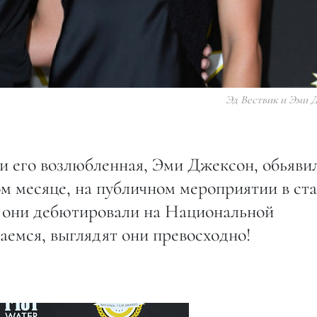
Эд Вествик и Эми 
 и его возлюбленная, Эми Джексон, обьяви
м месяце, на публичном мероприятии в ста
х они дебютировали на Национальной
аемся, выглядят они превосходно!