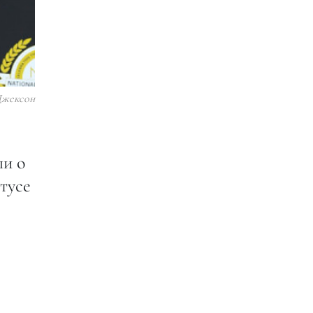
Джексон
ли о
тусе