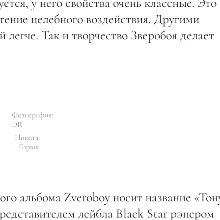
ется, у него свойства очень классные. Это
тение целебного воздействия. Другими
 легче. Так и творчество Зверобоя делает
Фотография:
DR
Никита
Горюк
го альбома Zveroboy носит название «Тон
представителем лейбла Black Star рэпером