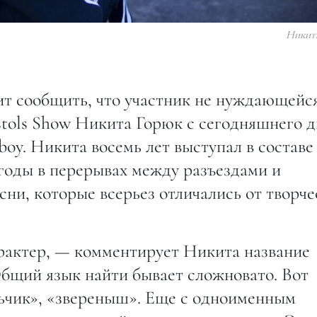
Никит
сообщить, что участник не нуждающейся
stols Show Никита Горюк с сегодняшнего д
boy. Никита восемь лет выступал в составе
 годы в перерывах между разъездами и
ни, которые всерьез отличались от творче
рактер, — комментирует Никита название
Общий язык найти бывает сложновато. Вот
ьчик», «звереныш». Еще с одноименным