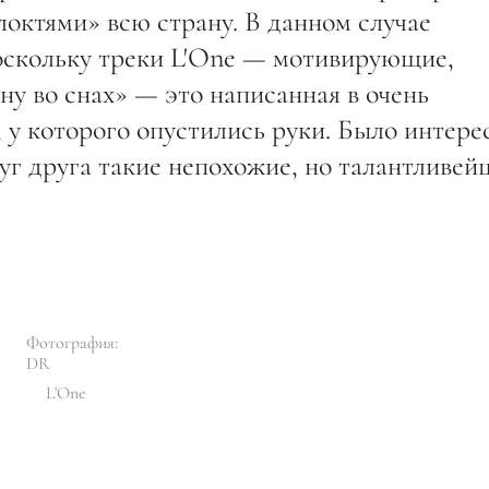
локтями» всю страну. В данном случае
поскольку треки L'One — мотивирующие,
у во снах» — это написанная в очень
, у которого опустились руки. Было интере
уг друга такие непохожие, но талантливей
Фотография:
DR
L'One