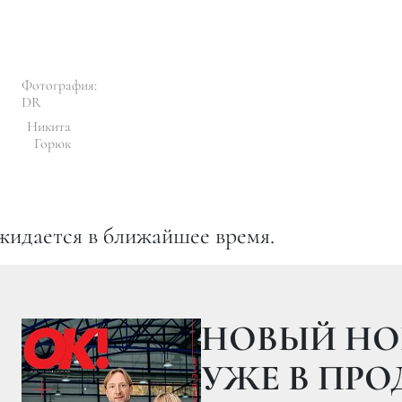
Фотография:
DR
Никита
Горюк
жидается в ближайшее время.
НОВЫЙ НО
УЖЕ В ПР