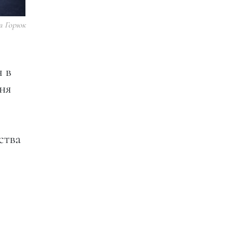
а Горюк
 в
ня
ства