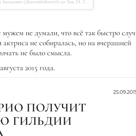
а Хилькевич (@annakhilkevich) on
Sep 24, 2015 at 12:24pm PDT
 мужем не думали, что всё так быстро случ
 актриса не собиралась, но на вчерашней
олчать не было смысла.
вгуста 2015 года.
25.09.201
РИО ПОЛУЧИТ
Ю ГИЛЬДИИ
А