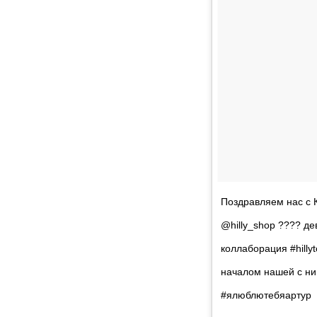
Поздравляем нас с 
@hilly_shop ???? де
коллаборация #hillyt
началом нашей с ни
#ялюблютебяартур