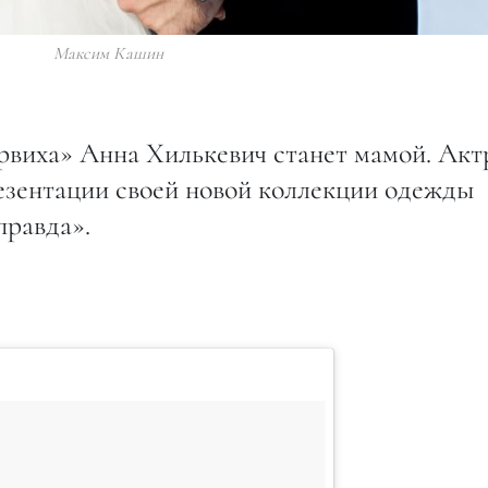
Максим Кашин
арвиха» Анна Хилькевич станет мамой. Акт
езентации своей новой коллекции одежды
правда».