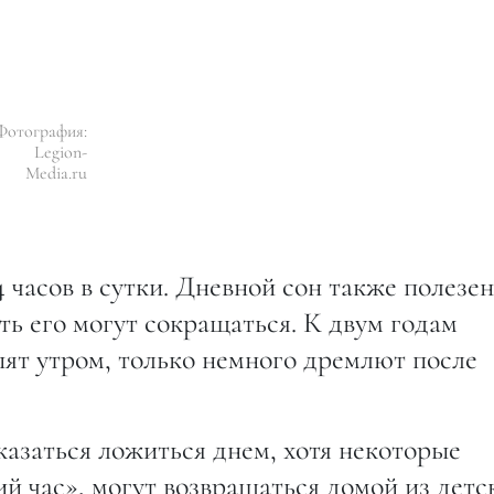
Фотография:
Legion-
Media.ru
14 часов в сутки. Дневной сон также полезен
ть его могут сокращаться. К двум годам
ят утром, только немного дремлют после
тказаться ложиться днем, хотя некоторые
й час», могут возвращаться домой из детс