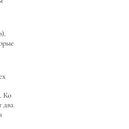
м
).
торые
ех
. Ко
т два
а