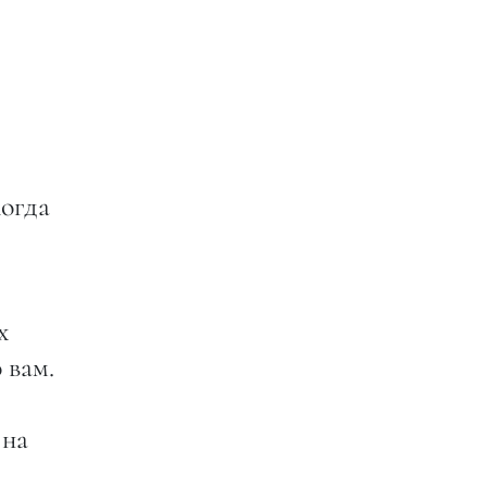
когда
х
 вам.
 на