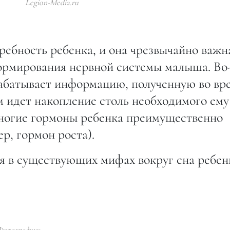
Legion-Media.ru
ебность ребенка, и она чрезвычайно важн
ормирования нервной системы малыша. Во
брабатывает информацию, полученную во вр
м идет накопление столь необходимого ему
многие гормоны ребенка преимущественно
р, гормон роста).
я в существующих мифах вокруг сна ребен
Фотография: