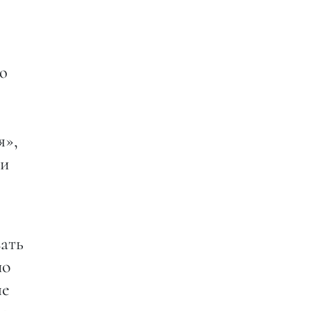
ю
я»,
ли
ать
по
че