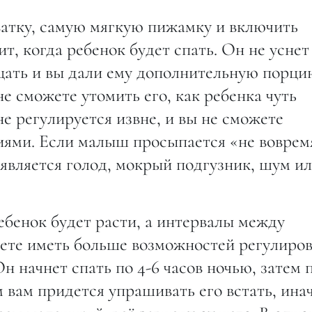
атку, самую мягкую пижамку и включить
ит, когда ребенок будет спать. Он не уснет
дцать и вы дали ему дополнительную порци
е сможете утомить его, как ребенка чуть
е регулируется извне, и вы не сможете
иями. Если малыш просыпается «не воврем
у является голод, мокрый подгузник, шум и
ебенок будет расти, а интервалы между
дете иметь больше возможностей регулиров
н начнет спать по 4-6 часов ночью, затем 
м вам придется упрашивать его встать, ина