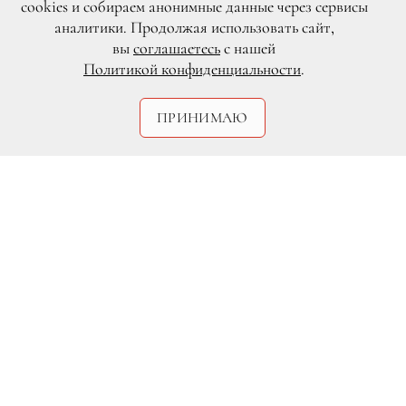
cookies и собираем анонимные данные через сервисы
аналитики. Продолжая использовать сайт,
вы
соглашаетесь
с нашей
Политикой конфиденциальности
.
Legion-Media.ru
ПРИНИМАЮ
75-летний Аль Пачино считает, что его
старшей дочери, 25-летней Джули,
следует изменить родную фамилию,
чтобы пресса и общество прекратили ее
преследовать. «Как отец я чувствую, что
для нее так будет лучше, так ее не
смогут идентифицировать», — говорит