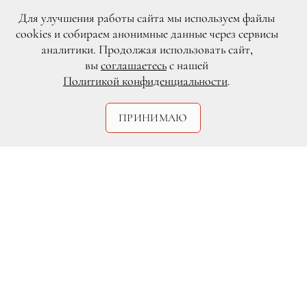
Для улучшения работы сайта мы используем файлы
cookies и собираем анонимные данные через сервисы
аналитики. Продолжая использовать сайт,
вы
соглашаетесь
с нашей
Политикой конфиденциальности
.
ПРИНИМАЮ
Legion-Media
Рафаэль Надаль
Звездные ряды пользователей сети
Instagram пополнил популярный
испанский теннисист
Рафаэль Надаль
(Rafael Nadal). Поводом для создания