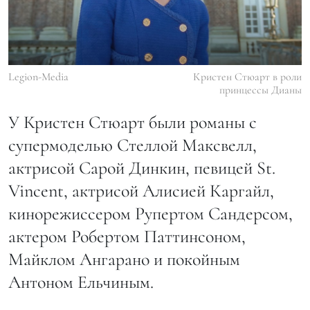
Legion-Media
Кристен Стюарт в роли
принцессы Дианы
У Кристен Стюарт были романы с
супермоделью Стеллой Максвелл,
актрисой Сарой Динкин, певицей St.
Vincent, актрисой Алисией Каргайл,
кинорежиссером Рупертом Сандерсом,
актером Робертом Паттинсоном,
Майклом Ангарано и покойным
Антоном Ельчиным.