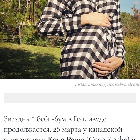
Instagram.com/jamesedwardconr
Звездный беби-бум в Голливуде
продолжается. 28 марта у канадской
супермодели
Коко Роша
(Coco Rocha) и