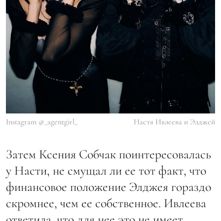
Instagram @_agentgirl_
Настя Ивлеева и Элджей
Затем Ксения Собчак поинтересовалась
у Насти, не смущал ли ее тот факт, что
финансовое положение Элджея гораздо
скромнее, чем ее собственное. Ивлеева
ответила, что для нее это не имеет