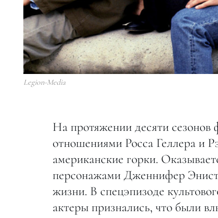
Legion-Media
На протяжении десяти сезонов 
отношениями Росса Геллера и Р
американские горки. Оказывает
персонажами Дженнифер Энист
жизни. В спецэпизоде культово
актеры признались, что были вл