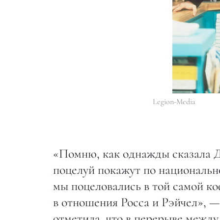
Legion-Media
«Помню, как однажды сказала Д
поцелуй покажут по национальн
мы поцеловались в той самой к
в отношения Росса и Рэйчел», —
отметила, что в перерыве межд