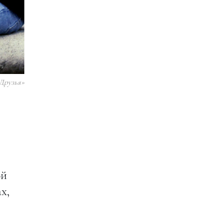
Друзья»
ой
x,