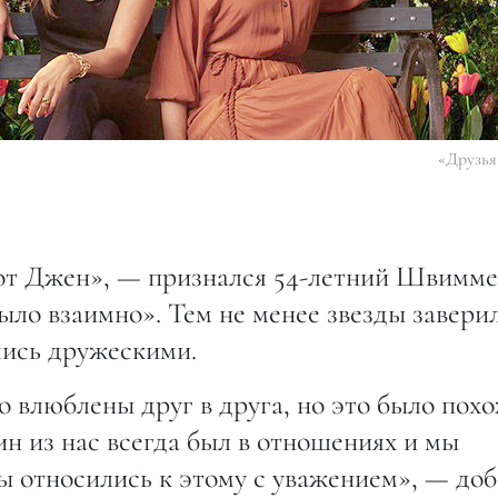
«Друзья
 от Джен», — признался 54-летний Швимме
было взаимно». Тем не менее звезды завери
лись дружескими.
 влюблены друг в друга, но это было пох
ин из нас всегда был в отношениях и мы
ы относились к этому с уважением», — до