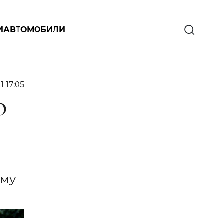
И
АВТОМОБИЛИ
1 17:05
О
У
ому