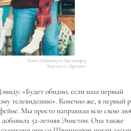
Дэвид Швиммер и Дженнифер
Энистон в «Друзьях»
эвиду: «Будет обидно, если наш первый
ому телевидению». Конечно же, в первый р
офейне. Мы просто направили всю свою лю
 добавила 52-летняя Энистон. Она также
у съемками они со Швиммером могли засып