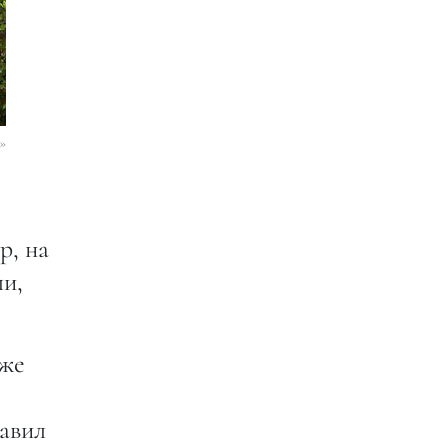
»
р, на
ли,
оже
бавил