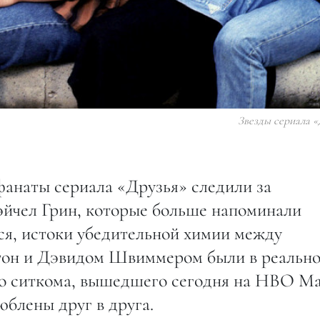
Звезды сериала «
фанаты сериала «Друзья» следили за
эйчел Грин, которые больше напоминали
ся, истоки убедительной химии между
он и Дэвидом Швиммером были в реальн
го ситкома, вышедшего сегодня на HBO Ma
юблены друг в друга.