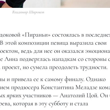
Владимир Широков
доковой «Пираньи» состоялась в последне
 В этой композиции певица выразила свои
роектом, ведь для нее он оказался эмоцион
е Анна подверглась нападкам со стороны 
 проект, но сумела преодолеть трудности.
ы и привела ее к самому финалу. Однако
нием продюсера Константина Меладзе ком
ых ярких участников — Анатолий Цой. Он
ева, которая в эту субботу и стала