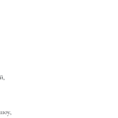
й,
шоу,