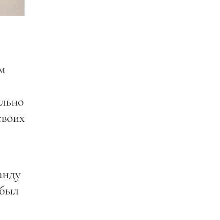
м
ально
своих
анду
 был