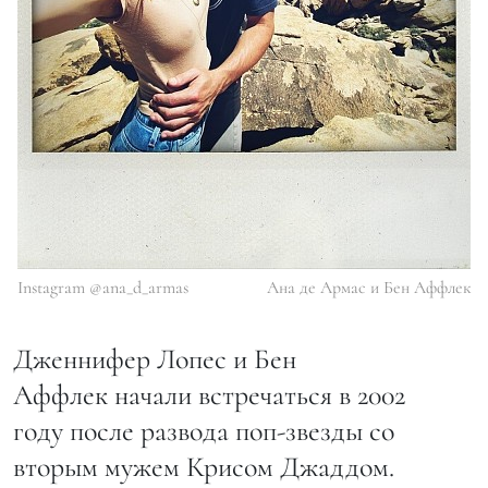
Instagram @ana_d_armas
Ана де Армас и Бен Аффлек
Дженнифер Лопес и Бен
Аффлек начали встречаться в 2002
году после развода поп-звезды со
вторым мужем Крисом Джаддом.