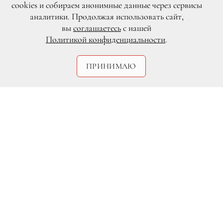
cookies и собираем анонимные данные через сервисы
аналитики. Продолжая использовать сайт,
вы
соглашаетесь
с нашей
Политикой конфиденциальности
.
All Over Press
ПРИНИМАЮ
Девушка Роберта Паттинсона, 26-летняя
британская певица FKA Twigs (в миру
Талия Барнетт), с недавних пор носит
кольцо на безымянном пальце левой
руки. И оно очень напоминает
обручальное. Издание The Hollywood
Reporter предполагает, что влюбленные