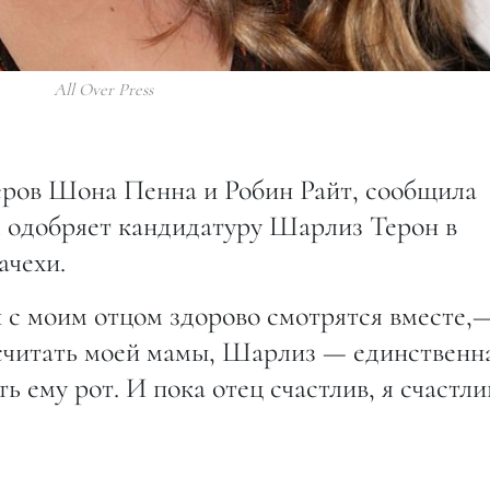
All Over Press
теров Шона Пенна и Робин Райт, сообщила
м одобряет кандидатуру Шарлиз Терон в
ачехи.
с моим отцом здорово смотрятся вместе,
 считать моей мамы, Шарлиз — единственн
 ему рот. И пока отец счастлив, я счастли