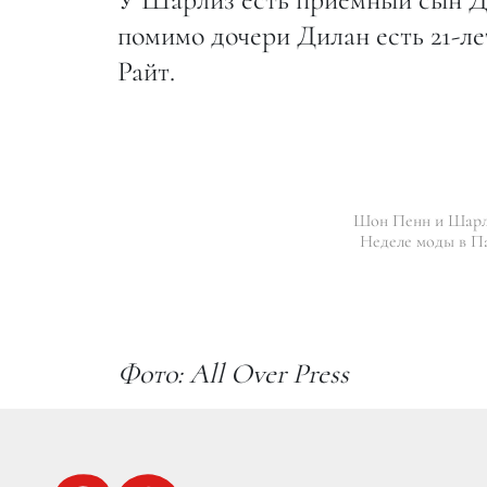
помимо дочери Дилан есть 21-л
Райт.
Шон Пенн и Шарл
Неделе моды в Па
Фото: All Over Press