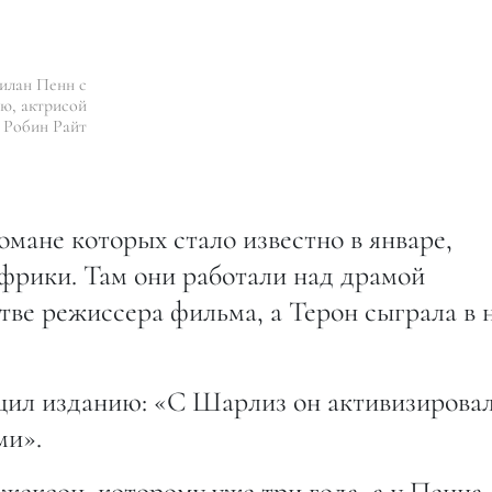
илан Пенн с
ю, актрисой
Робин Райт
мане которых стало известно в январе,
фрики. Там они работали над драмой
тве режиссера фильма, а Терон сыграла в 
ил изданию: «С Шарлиз он активизировал
ми».
ексон, которому уже три года, а у Пенна