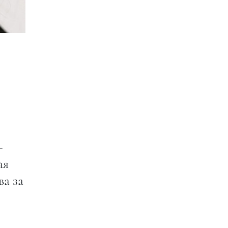
—
ая
ва за