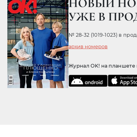
НОВЫЙ НО
УЖЕ В ПР
№ 28-32 (1019-1023) в про
архив номеров
Журнал OK! на планшете