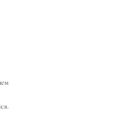
нем
ся.