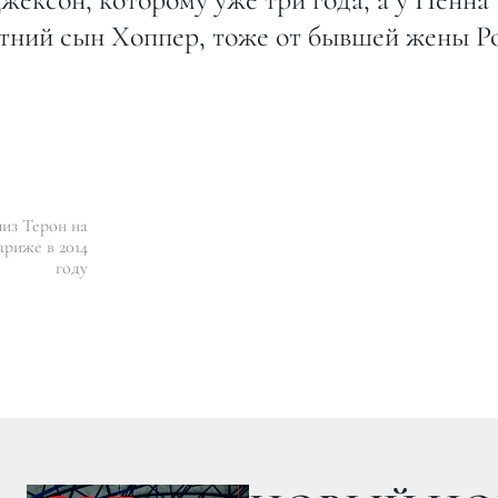
етний сын Хоппер, тоже от бывшей жены Р
из Терон на
риже в 2014
году