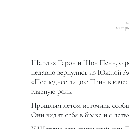
Д
матерь
Шарлиз Терон и Шон Пенн, о ро
недавно вернулись из Южной А
«Последнее лицо»: Пенн в качес
главную роль.
Прошлым летом источник сообщ
Они видят себя в браке и с деть
У Шарлиз есть приемный сын Дж