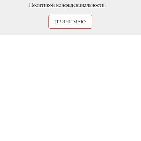
Политикой конфиденциальности
.
ПРИНИМАЮ
DR
Молодая пара вместе уже более 10 лет и
наконец они сыграли долгожданную
свадьбу. Мероприятие проходило в
самом центре «Vegas Крокус Сити» на
Рокфеллеровской площади. Среди
гостей было немало занменитостей —
Иосиф Кобзон, Эмин Агаларов,