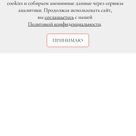
cookies и собираем анонимные данные через сервисы
аналитики. Продолжая использовать сайт,
вы
соглашаетесь
с нашей
Политикой конфиденциальности
.
ПРИНИМАЮ
DR
11 октября главный редактор ОК! Вадим
Верник отметил день рождения.
Сегодня редакция поздравляет Вадима
с этим замечательным праздником и
желает оставаться мастером слова,
интересным собеседником,