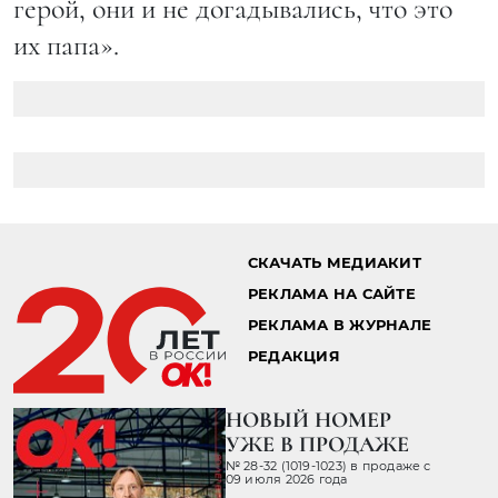
герой, они и не догадывались, что это
их папа».
Главная страница
Звезды
Новости
24.09.2014 13:09
ВИНС ВОН В «НАСТОЯЩЕМ
ДЕТЕКТИВЕ» ВМЕСТЕ С
КОЛИНОМ ФАРРЕЛЛОМ
Предполагается, что роль еще одного
полицейского достанется, возможно,
Тейлору Китчу («Люди Икс: Начало.