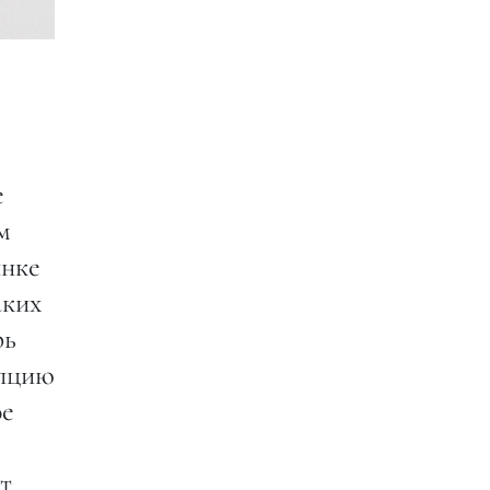
е
м
ынке
аких
рь
епцию
ое
т.