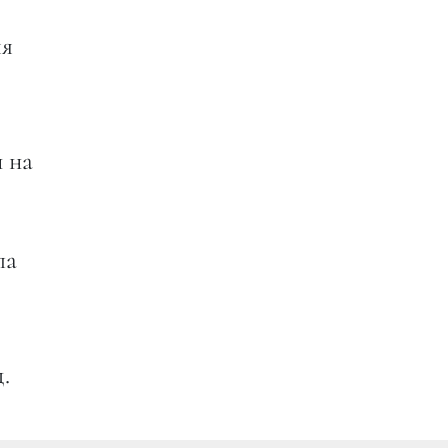
яя
 на
ла
.