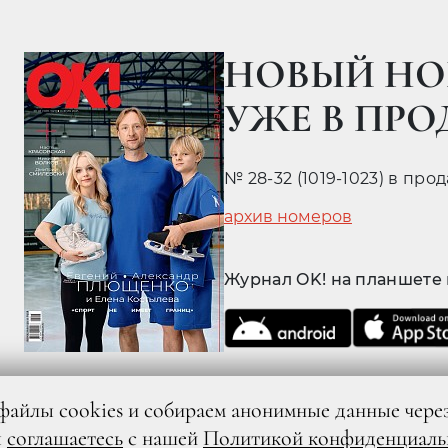
НОВЫЙ НО
УЖЕ В ПР
№ 28-32 (1019-1023) в про
архив номеров
Журнал OK! на планшете
файлы cookies и собираем анонимные данные чере
ы
соглашаетесь
с нашей
Политикой конфиденциаль