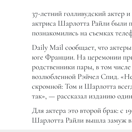
37-летний голливудский актер и 
актриса Шарлотта Райли были п
познакомились на съемках телеф
Daily Mail сообщает, что актер
юге Франции. На церемонии при
родственники пары, в том числ
возлюбленной Рэйчел Спид. «Нет
скромной: Том и Шарлотта всегд
так», — рассказал изданию один
Для актера это второй брак: с 1
Шарлотта Райли вышла замуж в