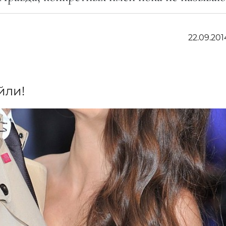
22.09.201
йли!