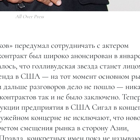
All Over Press
в» передумал сотрудничать с актером
онтракт был широко анонсирован в январ
лось, что голливудская звезда станет лицо
ренда в США — на тот момент основном р
 дальше разговоров дело не пошло — ник
онтрактов так и не было заключено. Тепе
дукции предприятия в США Сигал в конц
ружейном концерне не исключают, что нов
учетом смещения рынка в сторону Азии,
равда, конкретных имен пока не называю