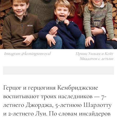
Instagram @kensingtonroyal
Принц Уильям и Кейт
Миддлтон с детьми
Герцог и герцогиня Кембриджские
воспитывают троих наследников — 7-
летнего Джорджа, 5-летнюю Шарлотту
и 2-летнего Луи. По словам инсайдеров