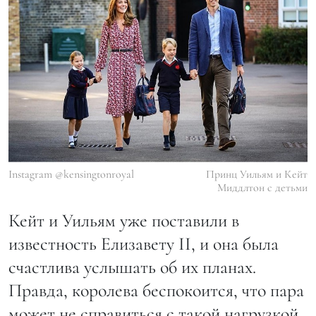
Instagram @kensingtonroyal
Принц Уильям и Кейт
Миддлтон с детьми
Кейт и Уильям уже поставили в
известность Елизавету II, и она была
счастлива услышать об их планах.
Правда, королева беспокоится, что пара
может не справиться с такой нагрузкой,