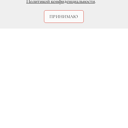
Политикой конфиденциальности
.
DR
ПРИНИМАЮ
На днях стало известно о том, что
звезда фильма «Голодные игры»
Дженнифер Лоуренс и солист группы
Coldplay Крис Мартин встречаются.
По
слухам, роман между актрисой и
музыкантом завязался в конце июня,
когда 24-летняя Лоуренс рассталась со
своим бойфрендом, актером Николасом
Холтом, в то время как Мартин и его