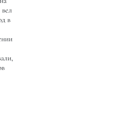
 на
 вел
од в
ении
али,
ов
.