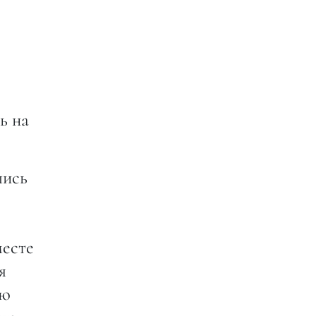
ь на
лись
месте
я
лю