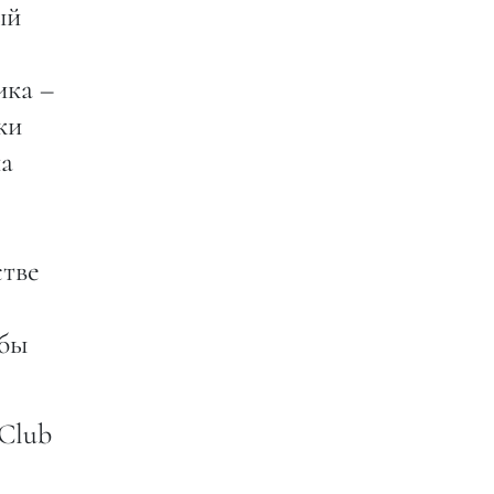
ый
ика –
ки
на
стве
 бы
 Club