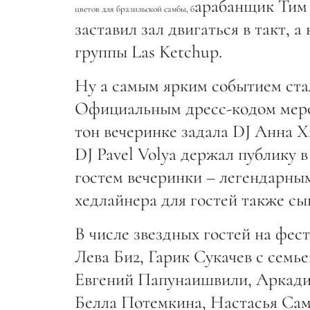
арабанщик Тим 
цветов для бразильской самбы, б
заставил зал двигаться в такт, 
группы Las Ketchup.
Ну а самым ярким событием стал
Официальным дресс-кодом меро
тон вечеринке задала DJ Анна 
DJ Pavel Volya держал публику 
гостем вечеринки – легендарным
хедлайнера для гостей также сы
В числе звездных гостей на фес
Лева Би2, Гарик Сукачев с семь
Евгений Папунаишвили, Аркадий
Белла Потемкина, Настасья Са