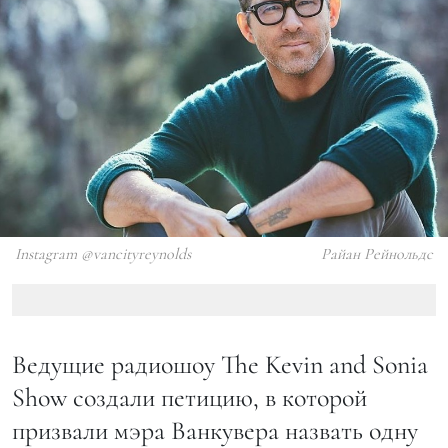
Instagram @vancityreynolds
Райан Рейнольдс
Ведущие радиошоу The Kevin and Sonia
Show создали петицию, в которой
призвали мэра Ванкувера назвать одну