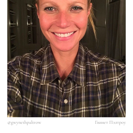
@gwynethpaltrow
Гвинет Пэлтроу