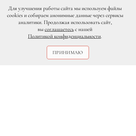
Для улучшения работы сайта мы используем файлы
cookies и собираем анонимные данные через сервисы
аналитики. Продолжая использовать сайт,
вы
соглашаетесь
с нашей
Политикой конфиденциальности
.
ПРИНИМАЮ
Историю клипа придумала сама
Полина, а сценаристом и режиссером
выступил Медет Шаяхметов. «На
расстоянии» — видео о том, что даже
находясь в центре внимания, человек