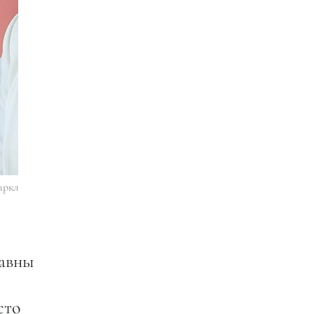
аркл
равны
сто