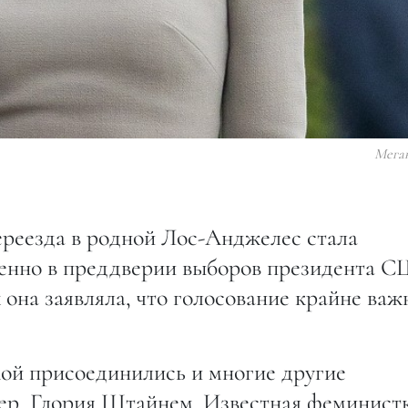
Мега
ереезда в родной Лос-Анджелес стала
бенно в преддверии выборов президента 
она заявляла, что голосование крайне важ
ой присоединились и многие другие
ер, Глория Штайнем. Известная феминистк