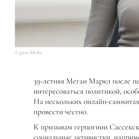
Legion Media
39-летняя Меган Маркл после п
интересоваться политикой, осо
На нескольких онлайн-саммитах 
провести честно.
К призывам герцогини Сассекск
социальные активистки, наприм