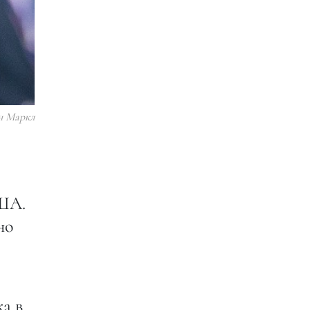
н Маркл
США.
но
а в