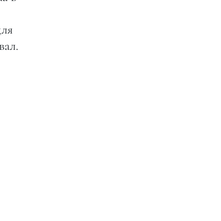
для
вал.