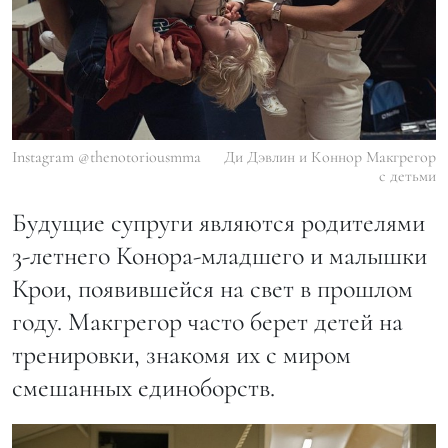
Instagram @thenotoriousmma
Ди Дэвлин и Коннор Макгрегор
с детьми
Будущие супруги являются родителями
3-летнего Конора-младшего и малышки
Крои, появившейся на свет в прошлом
году. Макгрегор часто берет детей на
тренировки, знакомя их с миром
смешанных единоборств.