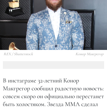
REX / Shutterstock
Конор Макгрегор
В инстаграме 32-летний Конор
Макгрегор сообщил радостную новость:
совсем скоро он официально перестанет
быть холостяком. Звезда ММА сделал