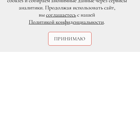
cookies и собираем анонимные данные через сервисы
аналитики. Продолжая использовать сайт,
вы
соглашаетесь
с нашей
Политикой конфиденциальности
.
ПРИНИМАЮ
REX / Shutterstock
Дженнифер Гарнер и Брэдли
Купер
На днях 45-летнего Брэдли Купера и 47-
летнюю Дженнифер Гарнер
заметили
на пляже в Малибу
. Звезды вместе с
дочерью актера от российской модели
Ирины Шейк весело проводили досуг,