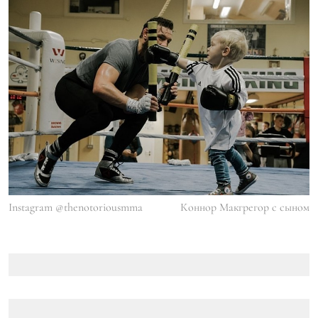
Instagram @thenotoriousmma
Коннор Макгрегор с сыном