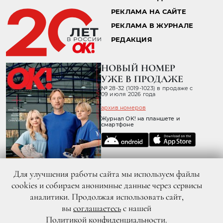
РЕКЛАМА НА САЙТЕ
РЕКЛАМА В ЖУРНАЛЕ
РЕДАКЦИЯ
НОВЫЙ НОМЕР
УЖЕ В ПРОДАЖЕ
№ 28-32 (1019-1023) в продаже с
09 июля 2026 года
архив номеров
Журнал OK! на планшете и
смартфоне
Для улучшения работы сайта мы используем файлы
cookies и собираем анонимные данные через сервисы
аналитики. Продолжая использовать сайт,
вы
соглашаетесь
с нашей
Политикой конфиденциальности
.
© 2026 ООО «ХИТ ТВ» Все права защищены. 16+