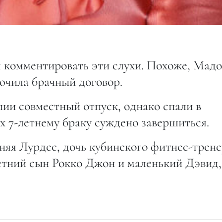
 комментировать эти слухи. Похоже, Мад
ючила брачный договор.
ии совместный отпуск, однако спали в
х 7-летнему браку суждено завершиться.
тняя Лурдес, дочь кубинского фитнес-трен
етний сын Рокко Джон и маленький Дэвид,