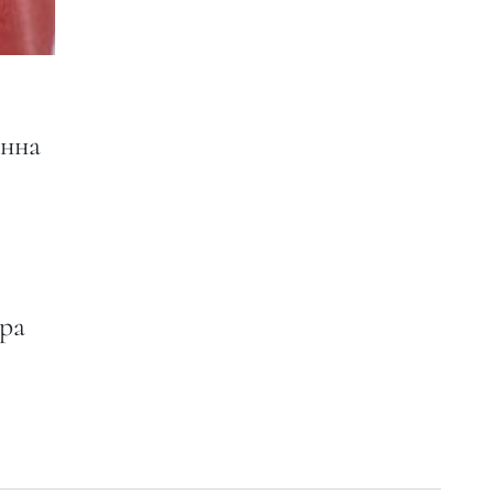
онна
ера