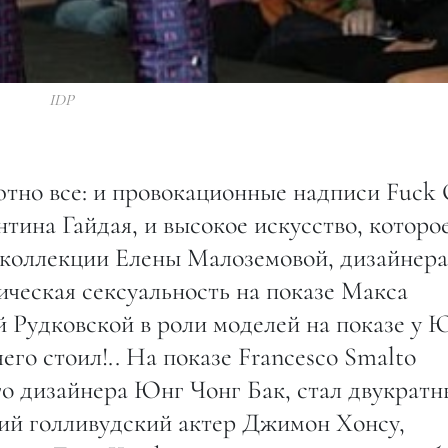
IDP
но все: и провокационные надписи Fuck 
тина Гайдая, и высокое искусство, которо
 коллекции Елены Малоземовой, дизайнера
ческая сексуальность на показе Макса
й Рудковской в роли моделей на показе у 
го стоил!.. На показе Francesco Smalto
го дизайнера Юнг Чонг Бак, стал двукрат
ий голливудский актер Джимон Хонсу,