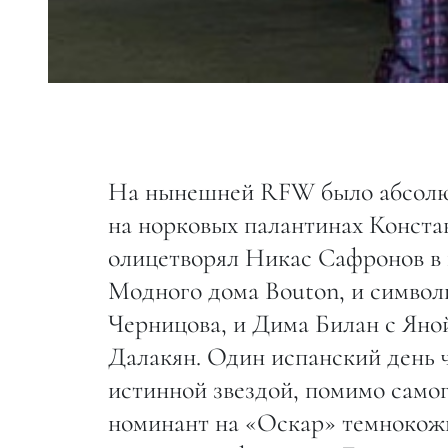
На нынешней RFW было абсолют
на норковых палантинах Констан
олицетворял Никас Сафронов в
Модного дома Bouton, и символи
Черницова, и Дима Билан с Яно
Далакян. Один испанский день че
истинной звездой, помимо само
номинант на «Оскар» темнокож