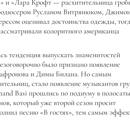
» и «Лара Крофт — расхитительница гроб
продюсером Русланом Витрянюком, Джимо
тересом оценивал достоинства одежды, тог
 рассматривали колоритного американца
ась тенденция выпускать знаменитостей
езоговорочно было признано появление
афронова и Димы Билана. Но самым
тельниц, стало появление музыкантов гр
mand Basi прошлись по подиуму в полосат
нов, который уже второй сезон просит
полнил песню «В гостях», тем самым эффек