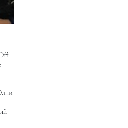
Off
е
Юлии
ный