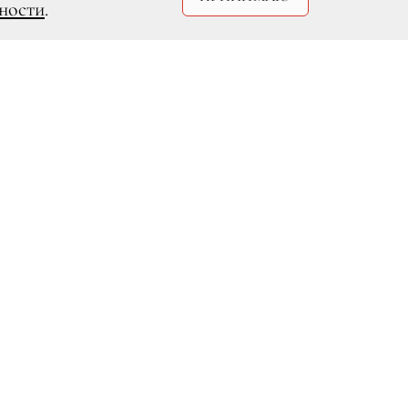
ности
.