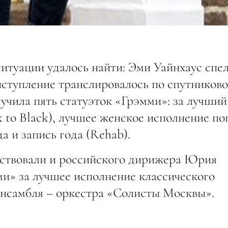
итуации удалось найти: Эми Уайнхаус спе
ыступление транслировалось по спутников
учила пять статуэток «Грэмми»: за лучший
 to Black), лучшее женское исполнение по
 и запись года (Rehab).
ествовали и российского дирижера Юрия
и» за лучшее исполнение классического
 ансамбля – оркестра «Солисты Москвы».