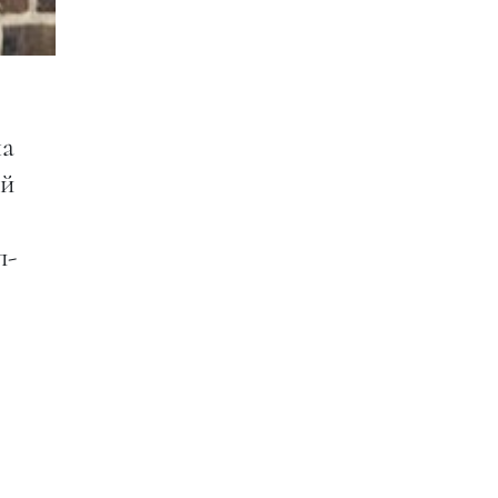
ла
ой
п-