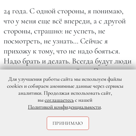
24 года. С одной стороны, я понимаю,
что у меня еще всё впереди, а с другой
стороны, страшно: не успеть, не
посмотреть, не узнать… Сейчас я
прихожу к тому, что не надо бояться.
Надо брать и делать. Всегда будут люди
на пути, которым не зайдет. Это как с
Для улучшения работы сайта мы используем файлы
моими фотографиями — кому-то
cookies и собираем анонимные данные через сервисы
нравится, а кому-то нет. И всё.
аналитики. Продолжая использовать сайт,
вы
соглашаетесь
с нашей
А хочется нравиться?
Политикой конфиденциальности
.
Я все-таки от этого ухожу. Угождать
ПРИНИМАЮ
чьим-то вкусам или подстраиваться под