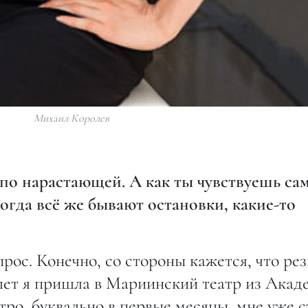
Михаил Королев
 по нарастающей. А как ты чувствуешь сам
огда всё же бывают остановки, какие-то
прос. Конечно, со стороны кажется, что ре
7 лет я пришла в Мариинский театр из Ака
тро, буквально в первые месяцы, мне уже 