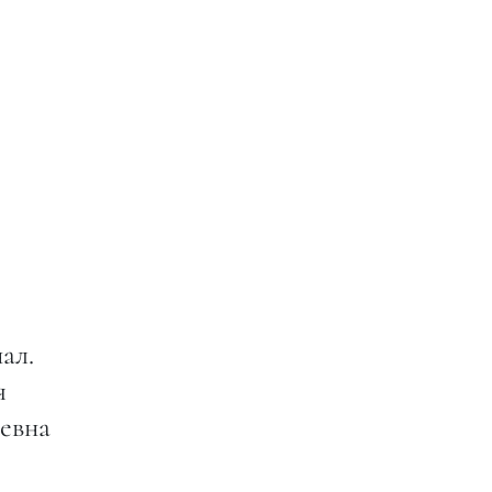
ал.
я
евна