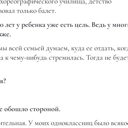
 хореографического училища, детство
овал только балет.
10 лет у ребенка уже есть цель. Ведь у мно
зже.
мы всей семьей думаем, куда ее отдать, ког
а к чему-нибудь стремилась. Тогда не будет
в?
ое обошло стороной.
ительная. У моих одноклассниц было всякое