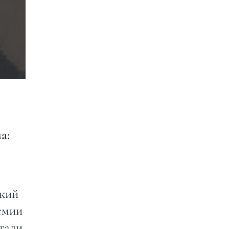
а:
зкий
демии
стали