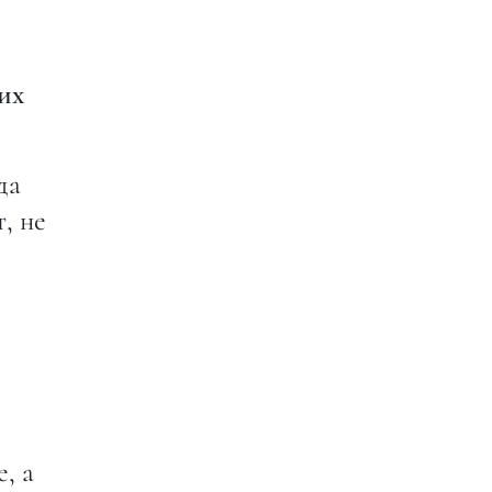
гих
да
, не
, а