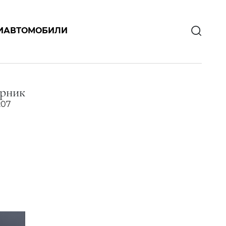
И
АВТОМОБИЛИ
рник
:07