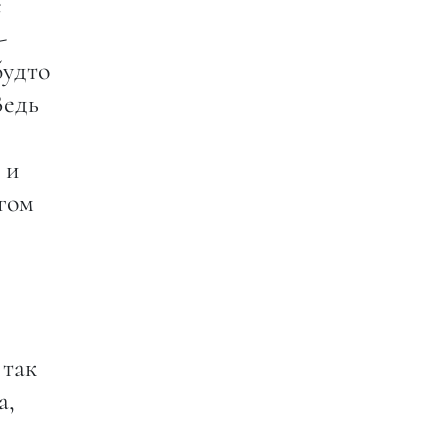
е
-
будто
Ведь
 и
огом
 так
а,