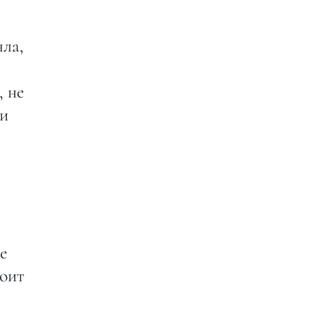
яла,
, не
 и
ые
тоит