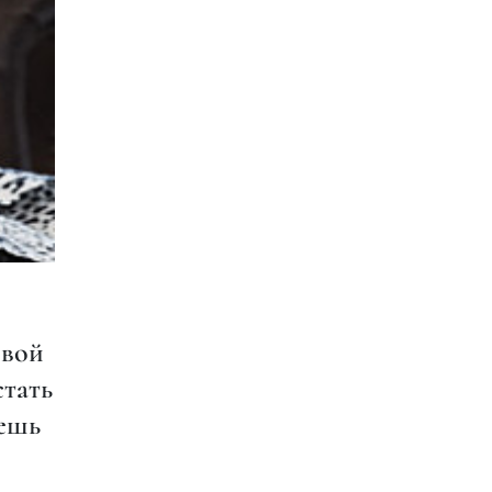
овой
стать
аешь