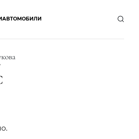
И
АВТОМОБИЛИ
укова
4
С
о.