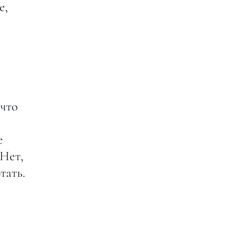
е,
 что
е
 Нет,
тать.