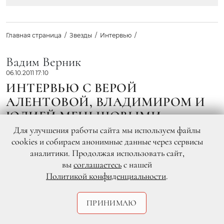
Главная страница
Звезды
Интервью
Вадим Верник
06.10.2011 17:10
ИНТЕРВЬЮ С ВЕРОЙ
АЛЕНТОВОЙ, ВЛАДИМИРОМ И
ЮЛИЕЙ МЕНЬШОВЫМИ
Для улучшения работы сайта мы используем файлы
В прославленной семье Меньшовых все
cookies и собираем анонимные данные через сервисы
личности яркие и харизматичные. Мама,
аналитики. Продолжая использовать сайт,
Вера Алентова, по-прежнему в актерской
вы
соглашаетесь
с нашей
обойме. Папа, Владимир Меньшов, автор
Политикой конфиденциальности
.
кинохитов и лауреат «Оскара». А дочь, Юлия
Меньшова, не только актриса и
телеведущая, но с недавних пор еще и
ПРИНИМАЮ
театральный режиссер. Свой дебютный
спектакль «Любовь. Письма» Юля поставила