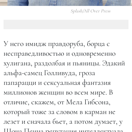
Splash/All Over Press
У него имидж правдоруба, борца с
несправедливостью и одновременно
хулигана, раздолбая и пьяницы. Эдакий
альфа-самец Голливуда, гроза
папарацци и сексуальная фантазия
миллионов женщин во всем мире. В
отличие, скажем, от Мела Гибсона,
который тоже за словом в карман не
лезет и сначала бьет, а потом думает, у
Шона Пенна репутация интеллектуала.