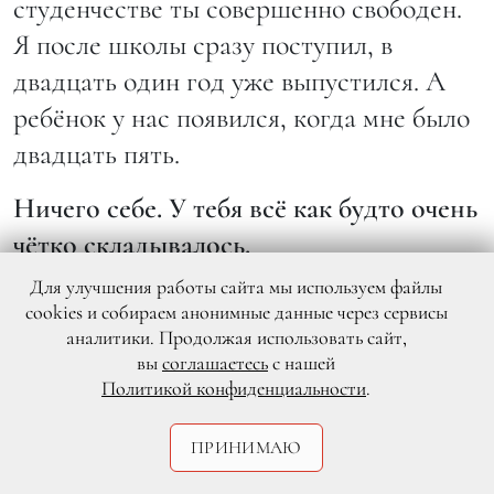
студенчестве ты совершенно свободен.
Я после школы сразу поступил, в
двадцать один год уже выпустился. А
ребёнок у нас появился, когда мне было
двадцать пять.
Ничего себе. У тебя всё как будто очень
чётко складывалось.
Для улучшения работы сайта мы используем файлы
Да. Но у меня всегда почему-то была
cookies и собираем анонимные данные через сервисы
мысль, что в двадцать пять лет у меня
аналитики. Продолжая использовать сайт,
вы
соглашаетесь
с нашей
должен появиться ребёнок. Не знаю
Политикой конфиденциальности
.
почему. Может быть, придумал себе
когда-то, может, приснилось. Но я про
ПРИНИМАЮ
это думал, и так получилось. Мне