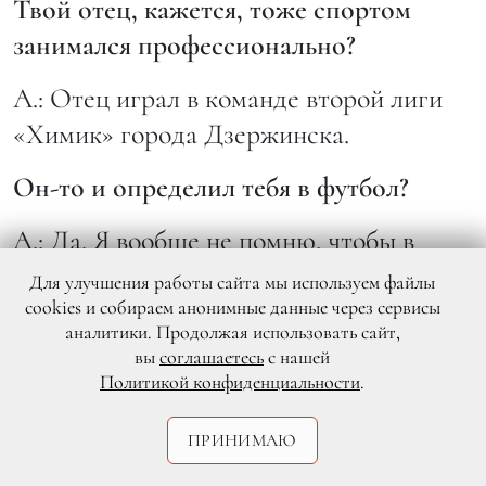
Твой отец, кажется, тоже спортом
занимался профессионально?
А.: Отец играл в команде второй лиги
«Химик» города Дзержинска.
Он-то и определил тебя в футбол?
А.: Да. Я вообще не помню, чтобы в
детстве хотел чем-то заниматься, кроме
Для улучшения работы сайта мы используем файлы
cookies и собираем анонимные данные через сервисы
футбола.
аналитики. Продолжая использовать сайт,
вы
соглашаетесь
с нашей
Интересно, когда ты с детства четко
Политикой конфиденциальности
.
знаешь, чему посвятить жизнь, это
способствует раннему взрослению?
ПРИНИМАЮ