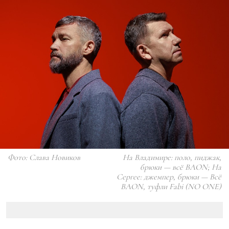
Фото: Слава Новиков
На Владимире: поло, пиджак,
брюки — всё BAON; На
Сергее: джемпер, брюки — Всё
BAON, туфли Fabi (NO ONE)