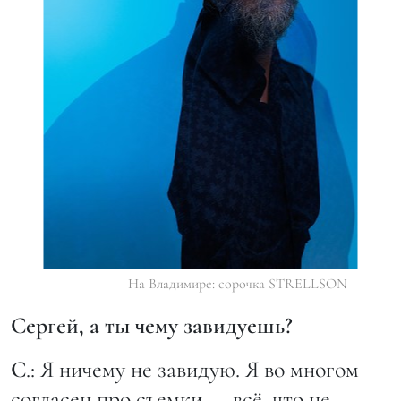
На Владимире: сорочка STRELLSON
Сергей, а ты чему завидуешь?
С
.: Я ничему не завидую. Я во многом
согласен про съемки — всё, что не