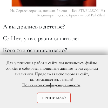
На Сергее: сорочка, пиджак, брюки — Всё STRELLSON На
Владимире: пиджак, брюки — Всё Pal Zileri
А вы дрались в детстве?
С
.: Нет, у нас разница пять лет.
Кого это останавливало?
В
.: В играх только если...
Для улучшения работы сайта мы используем файлы
cookies и собираем анонимные данные через сервисы
С
.: Вовка обижался частенько, что я его
аналитики. Продолжая использовать сайт,
вы
соглашаетесь
с нашей
обыгрываю, и периодически обещал
Политикой конфиденциальности
.
меня зарезать... вилкой. (
Смеется
.)
ПРИНИМАЮ
В
: Я до сих пор вилку точу. (
Смеются.
)