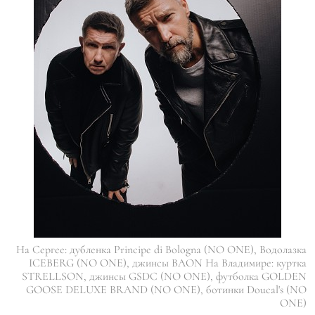
На Сергее: дубленка Principe di Bologna (NO ONE), Водолазка
ICEBERG (NO ONE), джинсы BAON На Владимире: куртка
STRELLSON, джинсы GSDC (NO ONE), футболка GOLDEN
GOOSE DELUXE BRAND (NO ONE), ботинки Doucal's (NO
ONE)