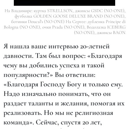
На Владимире: куртка STRELLSON, джинсы GSDC (NO ONE),
футболка GOLDEN GOOSE DELUXE BRAND (NO ONE),
ботинки Doucal's (NO ONE) На Сергее: дубленка Principe di
Bologna (NO ONE), очки Prada (NO ONE), Водолазка ICEBERG
(NO ONE), джинсы BAON
Я нашла ваше интервью 20-летней
давности. Там был вопрос: «Благодаря
чему вы добились успеха и такой
популярности?» Вы ответили:
«Благодаря Господу Богу и только ему.
Надо изначально понимать, что он
раздает таланты и желания, помогая их
реализовать. Но мы не религиозная
команда». Сейчас, спустя 20 лет,