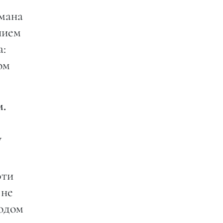
омана
нием
а:
ом
м.
у
эти
 не
водом