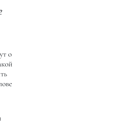
?
ут о
акой
ять
лове
и