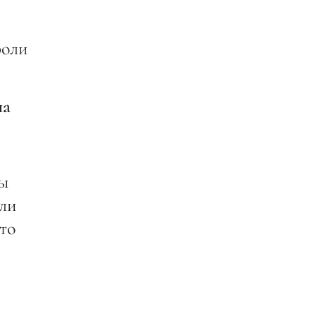
роли
ла
бы
сли
то